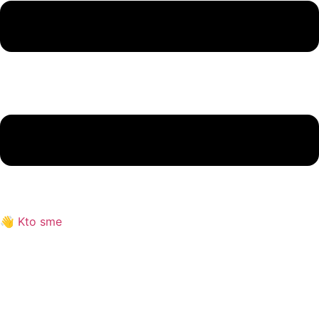
👋 Kto sme