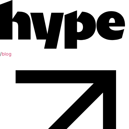
/
blog