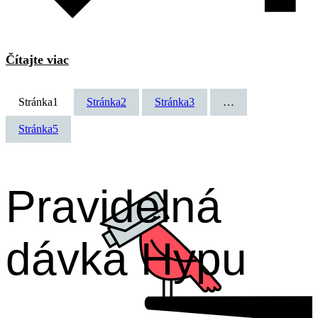
Čítajte viac
Stránka
1
Stránka
2
Stránka
3
…
Stránka
5
Pravidelná
dávka Hypu