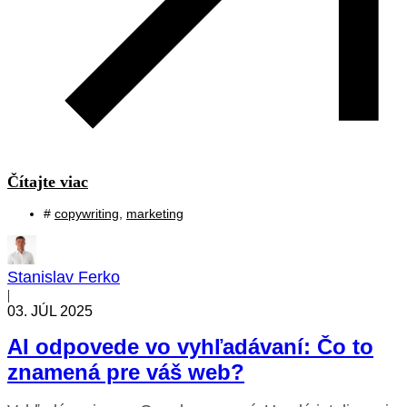
Čítajte viac
#
copywriting
,
marketing
Stanislav Ferko
|
03. JÚL 2025
AI odpovede vo vyhľadávaní: Čo to
znamená pre váš web?