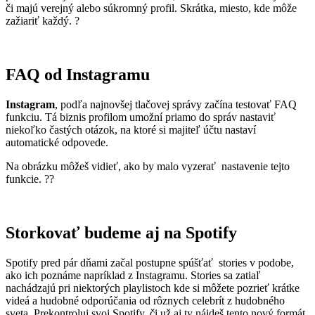
či majú verejný alebo súkromný profil. Skrátka, miesto, kde môže
zažiariť každý. ?
FAQ od Instagramu
Instagram
, podľa najnovšej tlačovej správy začína testovať FAQ
funkciu. Tá biznis profilom umožní priamo do správ nastaviť
niekoľko častých otázok, na ktoré si majiteľ účtu nastaví
automatické odpovede.
Na obrázku môžeš vidieť, ako by malo vyzerať nastavenie tejto
funkcie. ??
Storkovať budeme aj na Spotify
Spotify pred pár dňami začal postupne spúšťať stories v podobe,
ako ich poznáme napríklad z Instagramu. Stories sa zatiaľ
nachádzajú pri niektorých playlistoch kde si môžete pozrieť krátke
videá a hudobné odporúčania od rôznych celebrít z hudobného
sveta. Prekontroluj svoj Spotify, či už aj ty nájdeš tento nový formát.