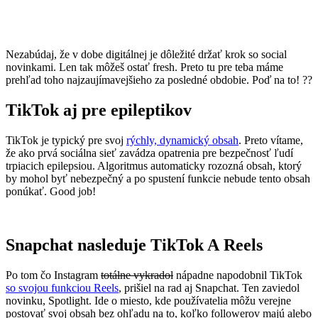
Nezabúdaj, že v dobe digitálnej je dôležité držať krok so social
novinkami. Len tak môžeš ostať fresh. Preto tu pre teba máme
prehľad toho najzaujímavejšieho za posledné obdobie. Poď na to! ??
TikTok aj pre epileptikov
TikTok je typický pre svoj
rýchly, dynamický obsah
. Preto vítame,
že ako prvá sociálna sieť zavádza opatrenia pre bezpečnosť ľudí
trpiacich epilepsiou. Algoritmus automaticky rozozná obsah, ktorý
by mohol byť nebezpečný a po spustení funkcie nebude tento obsah
ponúkať. Good job!
Snapchat nasleduje TikTok A Reels
Po tom čo Instagram
totálne vykradol
nápadne napodobnil TikTok
so svojou funkciou Reels
, prišiel na rad aj Snapchat. Ten zaviedol
novinku, Spotlight. Ide o miesto, kde používatelia môžu verejne
postovať svoj obsah bez ohľadu na to, koľko followerov majú alebo