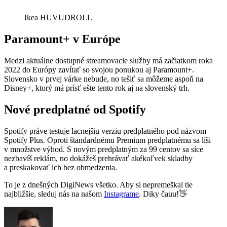
Ikea HUVUDROLL
Paramount+ v Európe
Medzi aktuálne dostupné streamovacie služby má začiatkom roka
2022 do Európy zavítať so svojou ponukou aj Paramount+.
Slovensko v prvej várke nebude, no tešiť sa môžeme aspoň na
Disney+, ktorý má prísť ešte tento rok aj na slovenský trh.
Nové predplatné od Spotify
Spotify práve testuje lacnejšiu verziu predplatného pod názvom
Spotify Plus. Oproti štandardnému Premium predplatnému sa líši
v množstve výhod. S novým predplatným za 99 centov sa síce
nezbavíš reklám, no dokážeš prehrávať akékoľvek skladby
a preskakovať ich bez obmedzenia.
To je z dnešných DigiNews všetko. Aby si nepremeškal tie
najbližšie, sleduj nás na našom
Instagrame
. Diky čauu!👋