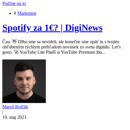
Poďme na to
#
Marketing
Spotify za 1€? | DigiNews
Čau. 👋 Dlho sme sa nevideli, ale konečne sme opäť tu s tvojim
obľúbeným rýchlym prehľadom noviniek zo sveta digitálu. Let’s
gooo. 🚀 YouTube Lite Platíš si YouTube Premium iba...
Maroš Bolčák
|
10. aug 2021