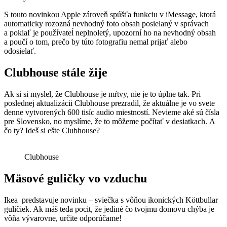
S touto novinkou Apple zároveň spúšťa funkciu v iMessage, ktorá
automaticky rozozná nevhodný foto obsah posielaný v správach
a pokiaľ je používateĺ neplnoletý, upozorní ho na nevhodný obsah
a poučí o tom, prečo by túto fotografiu nemal prijať alebo
odosielať.
Clubhouse stále žije
Ak si si myslel, že Clubhouse je mŕtvy, nie je to úplne tak. Pri
poslednej aktualizácii Clubhouse prezradil, že aktuálne je vo svete
denne vytvorených 600 tisíc audio miestností. Nevieme aké sú čísla
pre Slovensko, no myslíme, že to môžeme počítať v desiatkach. A
čo ty? Ideš si ešte Clubhouse?
Clubhouse
Mäsové guličky vo vzduchu
Ikea predstavuje novinku – sviečka s vôňou ikonických Köttbullar
guličiek. Ak máš teda pocit, že jediné čo tvojmu domovu chýba je
vôňa vývarovne, určite odporúčame!