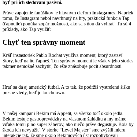
byť pri ich sledovaní pasívni.
Práve zapojenie fanúšikov je hlavným cieľom
Instagames
. Napriek
tomu, že Instagram nebol navrhnutý na hry, praktická funkcia Tap
(ťapnutie) ponúka zopár možností, ako sa s ňou dá vyhrať. Tu sú 4
príklady, ako Tap využiť:
Chyť ten správny moment
Kráľ instastoriek Pablo Rochat využíva moment, ktorý zastaví
Story, keď na ňu ťapneš. Ten správny moment je však v jeho stories
takmer nemožné zachytiť, čo ešte znásobuje pocit absurdnosti.
Hrať sa dá aj americký futbal. A to tak, že podržíš vystrelenú šišku
presne vtedy, keď je touchdown.
V našej kampani Bekim má Appetit, sa všetko točí okolo jedla.
Bekim testuje gastroprevádzky na vlastnom žalúdku a my máme
vďaka tomu plno super záberov, ako niečo práve degustuje. Bola by
škoda ich nevyužiť. V storke “Level Majster” sme zvýšili mieru
interakcie tak, že sme okolo Bekimových úst rozpohybovali