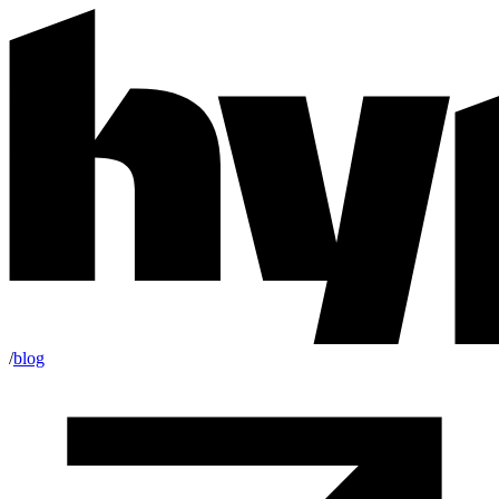
/
blog