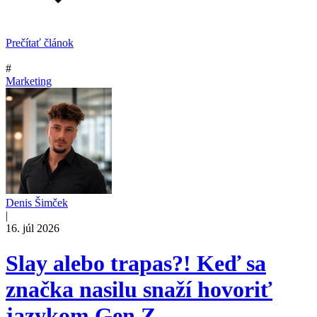
Prečítať článok
#
Marketing
Denis Šimček
|
16. júl 2026
Slay alebo trapas?! Keď sa
značka nasilu snaží hovoriť
jazykom Gen Z