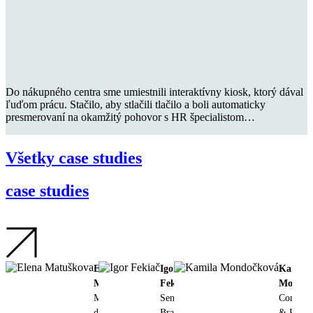
Prečítať case study
Do nákupného centra sme umiestnili interaktívny kiosk, ktorý dával
ľuďom prácu. Stačilo, aby stlačili tlačilo a boli automaticky
presmerovaní na okamžitý pohovor s HR špecialistom…
Všetky case studies
10+ tisíc
case studies
Elena
Igor
Kamila
jedinečných používateľov na Facebook
Matuškova
Fekiač
Mondoč
Marketing
Senior
Commerc
director
Brand
& Projec