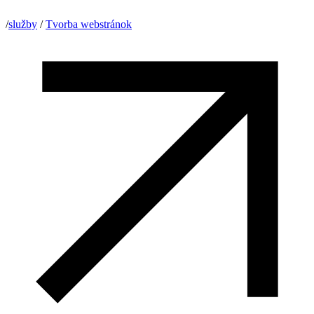
/
služby
/
Tvorba webstránok