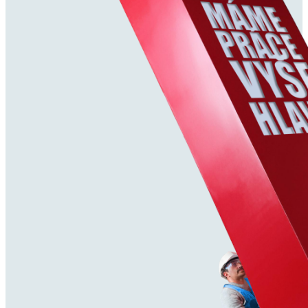
4,4 mil.
Organických views, z toho 2,8 milióna na TikToku