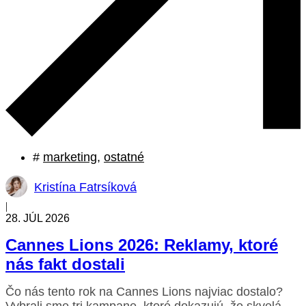
#
marketing
,
ostatné
Kristína Fatrsíková
|
28. JÚL 2026
Cannes Lions 2026: Reklamy, ktoré
nás fakt dostali
Prečítať case study
Čo nás tento rok na Cannes Lions najviac dostalo?
Vybrali sme tri kampane, ktoré dokazujú, že skvelá