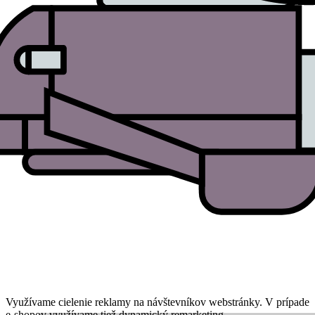
Využívame cielenie reklamy na návštevníkov webstránky. V prípade
e-shopov využívame tiež dynamický remarketing.