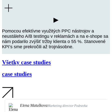
Pomocou efektívne využitých PPC nástrojov a
neustáleho A/B testingu v reklamách a na e-shope sa
nám podarilo zvýšiť tržby klienta o 55 %. Stanovené
KPI’s sme prekročili až trojnásobne.
Všetky case studies
case studies
Drevona
Elena Matuškova
Marketing director Podravka