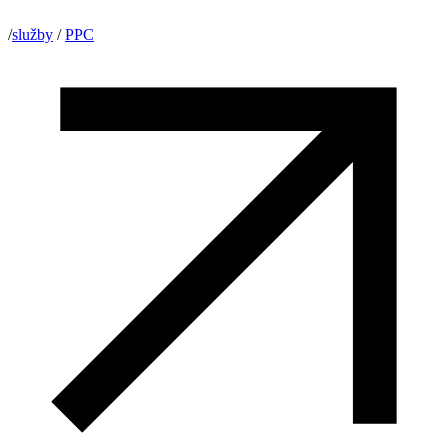
/
služby
/
PPC