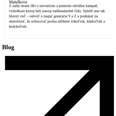
Z našej strany išlo o inovatívnu a pomerne odvážnu kampaň,
výsledkom ktorej boli naozaj nadštandardné čísla. Splnili sme tak
hlavný cieľ – osloviť a zaujať generácie Y a Z a poukázať na
skutočnosť, že ochucovať predsa môžeme čokoľvek, kdekoľvek a
55 %
kedykoľvek.
Blog
Medziročný nárast tržieb e-shopu o 55 %
Pomocou efektívne využitých PPC nástrojov a
neustáleho A/B testingu v reklamách a na e-shope sa
nám podarilo zvýšiť tržby klienta o 55 %. Stanovené
KPI’s sme prekročili až trojnásobne.