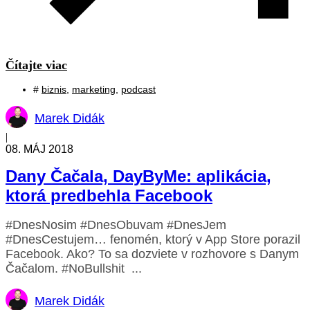
Čítajte viac
#
biznis
,
marketing
,
podcast
Marek Didák
|
08. MÁJ 2018
Dany Čačala, DayByMe: aplikácia,
ktorá predbehla Facebook
#DnesNosim #DnesObuvam #DnesJem
#DnesCestujem… fenomén, ktorý v App Store porazil
Facebook. Ako? To sa dozviete v rozhovore s Danym
Čačalom. #NoBullshit ...
Marek Didák