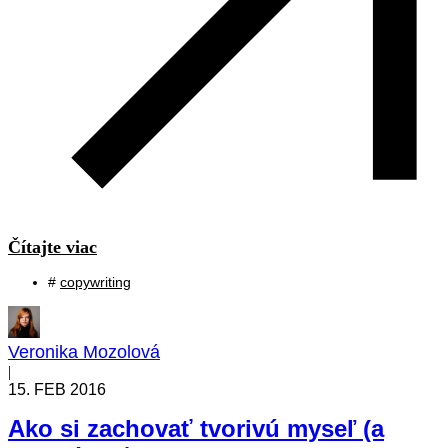
Čítajte viac
#
copywriting
Veronika Mozolová
|
15. FEB 2016
Ako si zachovať tvorivú myseľ (a