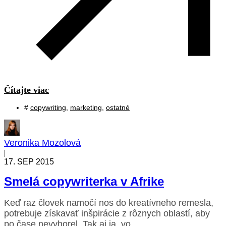
Čítajte viac
#
copywriting
,
marketing
,
ostatné
Veronika Mozolová
|
17. SEP 2015
Smelá copywriterka v Afrike
Keď raz človek namočí nos do kreatívneho remesla,
potrebuje získavať inšpirácie z rôznych oblastí, aby
po čase nevyhorel. Tak aj ja, vo...