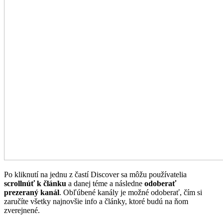
Po kliknutí na jednu z častí Discover sa môžu
používatelia
scrollnúť k článku
a danej téme a následne
odoberať
prezeraný kanál
. Obľúbené kanály je možné odoberať, čím si
zaručíte všetky najnovšie info a články, ktoré budú na ňom
zverejnené.