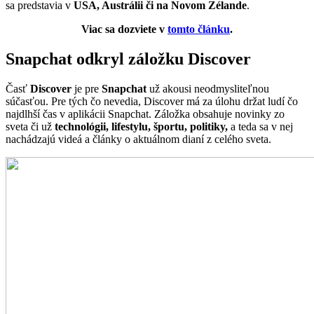
sa predstavia v
USA, Austrálii či na Novom Zélande
.
Viac sa dozviete v
tomto článku
.
Snapchat odkryl záložku Discover
Časť
Discover
je pre
Snapchat
už akousi neodmysliteľnou
súčasťou. Pre tých čo nevedia, Discover má za úlohu držat ludí čo
najdlhší čas v aplikácii Snapchat. Záložka obsahuje novinky zo
sveta či už
technológii, lifestylu, športu, politiky,
a teda sa v nej
nachádzajú videá a články o aktuálnom dianí z celého sveta.