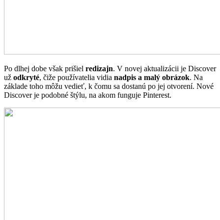
Po dlhej dobe však prišiel
redizajn
. V novej aktualizácii je Discover
už
odkryté
, čiže používatelia vidia
nadpis a malý obrázok
. Na
základe toho môžu vedieť, k čomu sa dostanú po jej otvorení. Nové
Discover je podobné štýlu, na akom funguje Pinterest.