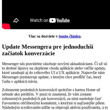
Viac sa dozviete v
tomto článku
.
Update Messengera pre jednoduchší
začiatok konverzácie
Messenger nás pravidelne zásobuje novými aktualizáciami. Či už sú
to drobné úpravy na zlepšenie chodu aplikácie alebo väčšie updaty,
ktoré zasahujú aj do celkového UI a UX aplikácie. Najnovšie nám
Messenger predstavuje update, s ktorým chce predĺžiť čas, ktorý
ľudia v aplikácii trávia.
Zobrazenie posledných konverzácií spoločne s kartou Home už
nebude ako predtým. V praxi to znamená, že vám zostane
zobrazených posledných pár konverzácií, za nimi nasleduje časť
Favouritess obľúbenými kontaktmi, s ktorými si najčastejšie píšete.
Následným scrollovaním nižšie sa objavujú aktívni používatelia, a to