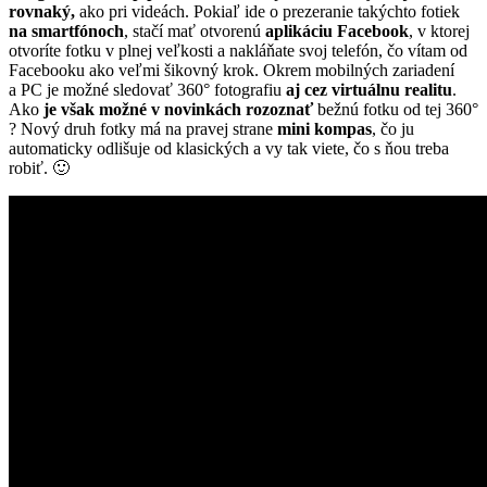
rovnaký,
ako pri videách. Pokiaľ ide o prezeranie takýchto fotiek
na smartfónoch
, stačí mať otvorenú
aplikáciu Facebook
, v ktorej
otvoríte fotku v plnej veľkosti a nakláňate svoj telefón, čo vítam od
Facebooku ako veľmi šikovný krok. Okrem mobilných zariadení
a PC je možné sledovať 360° fotografiu
aj cez virtuálnu realitu
.
Ako
je však možné v novinkách rozoznať
bežnú fotku od tej 360°
? Nový druh fotky má na pravej strane
mini kompas
, čo ju
automaticky odlišuje od klasických a vy tak viete, čo s ňou treba
robiť. 🙂