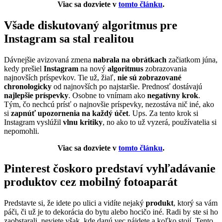
Viac sa dozviete v
tomto článku
.
Všade diskutovaný algoritmus pre
Instagram sa stal realitou
Dávnejšie avizovaná zmena
nabrala na obrátkach
začiatkom júna,
kedy prešiel
Instagram
na nový
algoritmus
zobrazovania
najnovších príspevkov. Tie už, žiaľ,
nie sú zobrazované
chronologicky
od najnovších po najstaršie. Prednosť dostávajú
najlepšie príspevky
. Osobne to vnímam ako
negatívny krok
.
Tým, čo nechcú prísť o najnovšie príspevky, nezostáva nič iné, ako
si
zapnúť upozornenia na každý účet
. Ups. Za tento krok si
Instagram vyslúžil
vlnu kritiky
, no ako to už vyzerá, používatelia si
nepomohli.
Viac sa dozviete v
tomto článku
.
Pinterest čoskoro predstaví vyhľadávanie
produktov cez mobilný fotoaparát
Predstavte si, že idete po ulici a vidíte nejaký
produkt
, ktorý sa vám
páči, či už je to dekorácia do bytu alebo hocičo iné. Radi by ste si ho
zaobstarali, neviete však, kde danú vec nájdete a koľko stojí. Tento