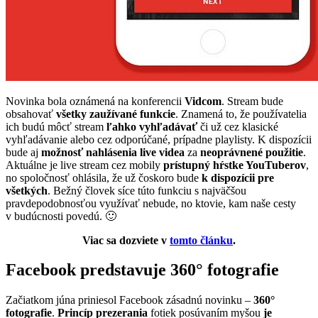
Novinka bola oznámená na konferencii
Vidcom
. Stream bude
obsahovať
všetky zaužívané funkcie
. Znamená to, že používatelia
ich budú môcť stream
ľahko vyhľadávať
či už cez klasické
vyhľadávanie alebo cez odporúčané, prípadne playlisty. K dispozícii
bude aj
možnosť nahlásenia live videa
za
neoprávnené použitie
.
Aktuálne je live stream cez mobily
prístupný hŕstke YouTuberov
,
no spoločnosť ohlásila, že už čoskoro bude
k dispozícii pre
všetkých
. Bežný človek síce túto funkciu s najväčšou
pravdepodobnosťou využívať nebude, no ktovie, kam naše cesty
v budúcnosti povedú. 🙂
Viac sa dozviete v
tomto článku
.
Facebook predstavuje 360° fotografie
Začiatkom júna priniesol Facebook zásadnú novinku –
360
°
fotografie
.
Princíp prezerania
fotiek posúvaním myšou
je