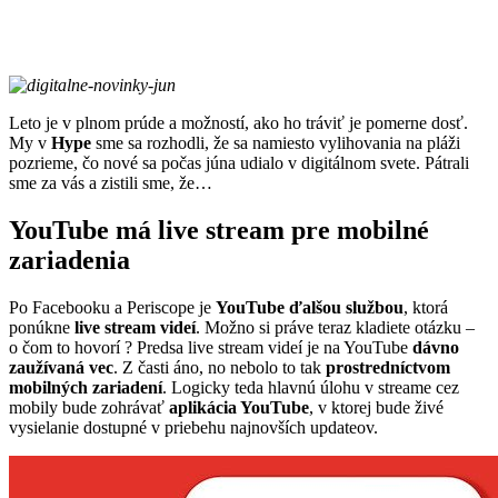
Leto je v plnom prúde a možností, ako ho tráviť je pomerne dosť.
My v
Hype
sme sa rozhodli, že sa namiesto vylihovania na pláži
pozrieme, čo nové sa počas júna udialo v digitálnom svete. Pátrali
sme za vás a zistili sme, že…
YouTube má live stream pre mobilné
zariadenia
Po Facebooku a Periscope je
YouTube ďalšou službou
, ktorá
ponúkne
live stream videí
. Možno si práve teraz kladiete otázku –
o čom to hovorí ? Predsa live stream videí je na YouTube
dávno
zaužívaná vec
. Z časti áno, no nebolo to tak
prostredníctvom
mobilných zariadení
. Logicky teda hlavnú úlohu v streame cez
mobily bude zohrávať
aplikácia YouTube
, v ktorej bude živé
vysielanie dostupné v priebehu najnovších updateov.