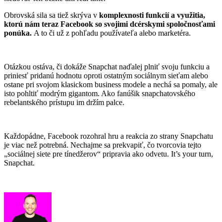
Obrovská sila sa tiež skrýva v
komplexnosti funkcií a využitia,
ktorú nám teraz Facebook so svojimi dcérskymi spoločnosťami
ponúka.
A to či už z pohľadu používateľa alebo marketéra.
Otázkou ostáva, či dokáže Snapchat naďalej plniť svoju funkciu a
priniesť pridanú hodnotu oproti ostatným sociálnym sieťam alebo
ostane pri svojom klasickom business modele a nechá sa pomaly, ale
isto pohltiť modrým gigantom. Ako fanúšik snapchatovského
rebelantského prístupu im držím palce.
Každopádne, Facebook rozohral hru a reakcia zo strany Snapchatu
je viac než potrebná. Nechajme sa prekvapiť, čo tvorcovia tejto
„sociálnej siete pre tínedžerov“ pripravia ako odvetu. It’s your turn,
Snapchat.