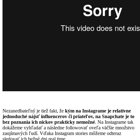
Nezanedbateľný je tiež fakt, že
kým na Instagrame je relatívne
jednoduché nájsť influencerov či priateľov, na Snapchate je to
bez poznania ich nickov prakticky nemožné
. Na Instagrame tak
dokážeme vyhľadať a následne followovať oveľa väčšie množstvo
zaujímavých ľudí. Vďaka Instagram stories môžeme odteraz
sledovať ich bežné dni real time.