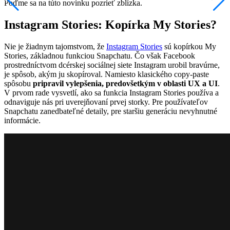
Poďme sa na túto novinku pozrieť zblízka.
Instagram Stories: Kopírka My Stories?
Nie je žiadnym tajomstvom, že
Instagram Stories
sú kopírkou My
Stories, základnou funkciou Snapchatu. Čo však Facebook
prostredníctvom dcérskej sociálnej siete Instagram urobil bravúrne,
je spôsob, akým ju skopíroval. Namiesto klasického copy-paste
spôsobu
pripravil vylepšenia, predovšetkým v oblasti UX a UI
.
V prvom rade vysvetlí, ako sa funkcia Instagram Stories používa a
odnaviguje nás pri uverejňovaní prvej storky. Pre používateľov
Snapchatu zanedbateľné detaily, pre staršiu generáciu nevyhnutné
informácie.