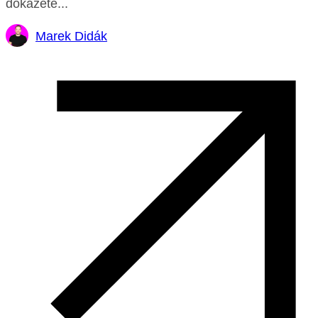
dokážete...
Marek Didák