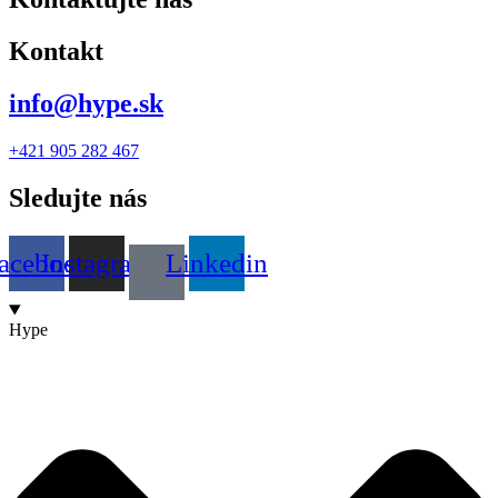
Kontakt
info@hype.sk
+421 905 282 467
Sledujte nás
acebook
Instagram
Linkedin
Hype